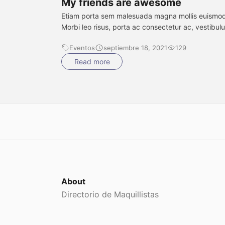
My friends are awesome
Etiam porta sem malesuada magna mollis euismod
Morbi leo risus, porta ac consectetur ac, vestibul
at eros. Fusce dapibus, tellus ac cursus commodo
Eventos
septiembre 18, 2021
129
tortor mauris condimentum nibh, ut fermentum
massa justo sit amet risus. Lorem ipsum dolor sit
Read more
amet, consectetur adipiscing elit. Nullam id dolor 
nibh ultricies vehicula ut id elit.Aenean eu leo qua
[…]
About
Directorio de Maquillistas