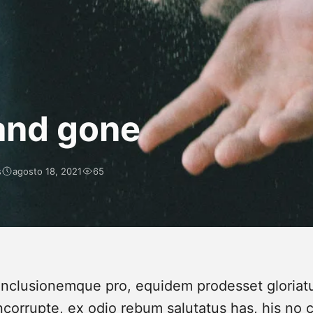
and gone
s
agosto 18, 2021
65
onclusionemque pro, equidem prodesset gloriatur
corrupte, ex odio rebum salutatus has, his n