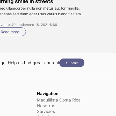
rning smile in streets
ec ullamcorper nulla non metus auctor fringilla.
cenas sed diam eget risus varius blandit sit amet
 magna. Maecenas sed diam eget risus varius
Eventos
septiembre 18, 2021
66
ndit sit amet non magna. Nulla vitae elit libero, a
retra augue. Maecenas faucibus mollis interdum.
Read more
s mollis, est non commodo luctus, nisi erat
ttitor ligula, eget lacinia odio sem nec […]
huge! Help us find great content
Submit
Navigation
Maquillista Costa Rica
Nosotros
Servicios