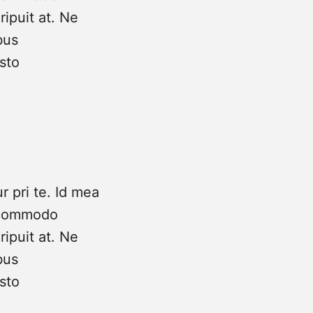
ripuit at. Ne
bus
usto
 pri te. Id mea
o commodo
ripuit at. Ne
bus
usto