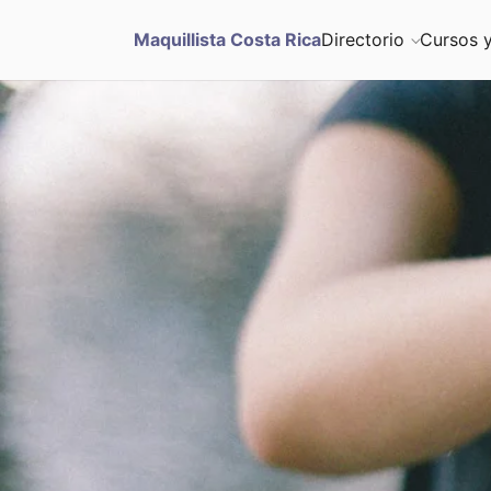
S
Maquillista Costa Rica
Directorio
Cursos y
u
b
m
i
t