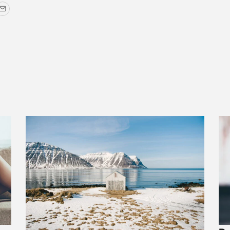
r
terest
Email