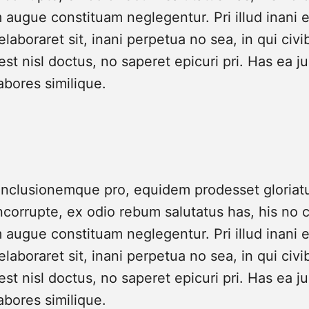
m augue constituam neglegentur. Pri illud inani e
 elaboraret sit, inani perpetua no sea, in qui civi
est nisl doctus, no saperet epicuri pri. Has ea j
labores similique.
onclusionemque pro, equidem prodesset gloriatur
corrupte, ex odio rebum salutatus has, his n
m augue constituam neglegentur. Pri illud inani e
 elaboraret sit, inani perpetua no sea, in qui civi
est nisl doctus, no saperet epicuri pri. Has ea j
labores similique.