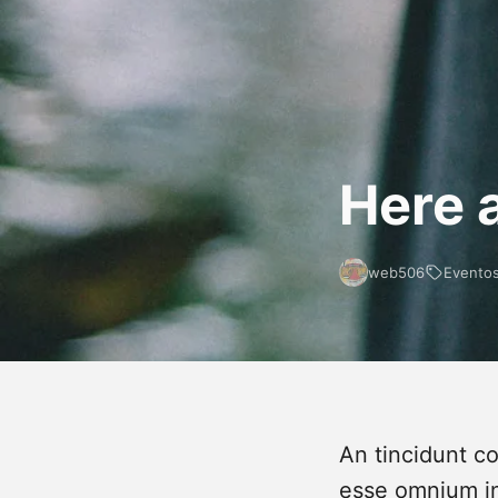
Submit
Here 
web506
Evento
An tincidunt c
esse omnium in