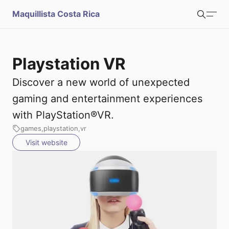
S
Maquillista Costa Rica
Search
u
b
Directorio
Playstation VR
Cursos y Talleres
m
Discover a new world of unexpected
Artículos
gaming and entertainment experiences
i
with PlayStation®VR.
Nosotros
t
games
playstation
vr
Visit website
Submit