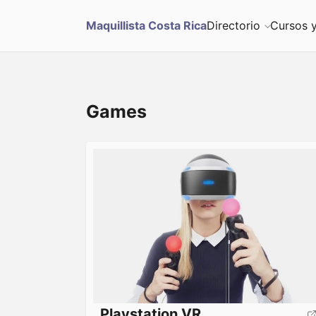
S
Maquillista Costa Rica
Directorio
Cursos y
u
b
Games
m
i
t
Playstation VR