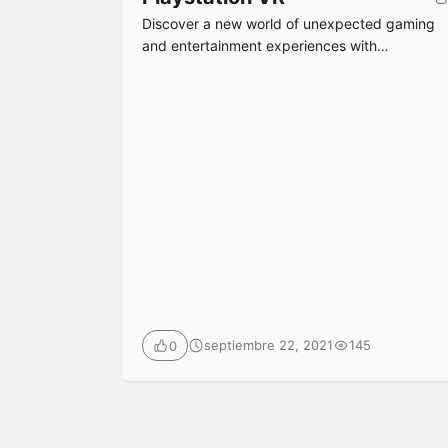
Discover a new world of unexpected gaming
and entertainment experiences with
PlayStation®VR.
Submit
septiembre 22, 2021
145
0