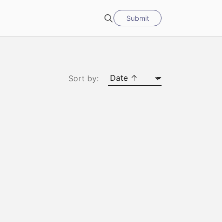
Submit
Search
Sort by: